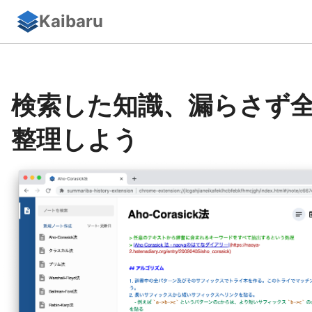
Kaibaru
検索した
知識、
漏らさず
整理しよう